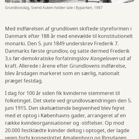
Grundlovsdag, Svend Auken holder tale i Byparken, 1987
Med indførelsen af grundloven skiftede styreformen i
Danmark efter 188 år med enevælde til konstitutionelt
monarki. Den 5. juni 1849 underskrev Frederik 7.
Danmarks første grundlov, og satte dermed Frederik
3.s før-demokratiske forfatningslov
Kongeloven
ud af
kraft. Allerede i årene efter Grundlovens indførelse,
blev årsdagen markeret som en særlig, nationalt
præget festdag.
I dag for 100 år siden fik kvinderne stemmeret til
folketinget. Det skete ved grundlovsændringen den 5.
juni 1915. Den skelsættende begivenhed blev fejret
med et optog i Københavns gader, arrangeret af en
række kvindeorganisationer og -stiftelser. Op mod
20.000 festklædte kvinder deltog i optoget, der lagde
vejen forbi kongeslottet Amalienborg og Rigsdagen.