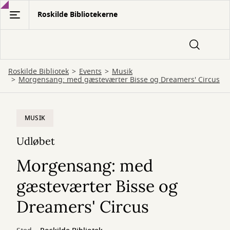
Gå
Roskilde Bibliotekerne
til
hovedindhold
Roskilde Bibliotek
Events
Musik
Morgensang: med gæsteværter Bisse og Dreamers' Circus
MUSIK
Udløbet
Morgensang: med
gæsteværter Bisse og
Dreamers' Circus