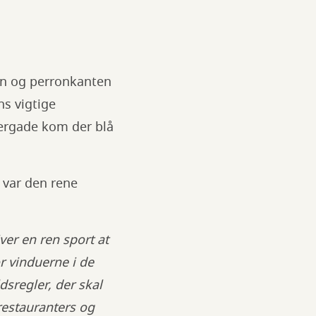
en og perronkanten
ns vigtige
ergade kom der blå
 var den rene
ver en ren sport at
or vinduerne i de
dsregler, der skal
restauranters og