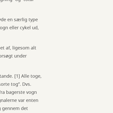
vde en særlig type
gn eller cykel ud,
t af, ligesom alt
orsøgt under
ande. [1] Alle toge,
orte tog”. Dvs.
fra bagerste vogn
gnalerne var enten
og gennem det