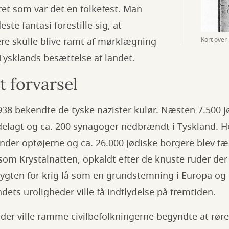
et som var det en folkefest. Man
este fantasi forestille sig, at
Kort ove
re skulle blive ramt af mørklægning
 Tysklands besættelse af landet.
t forvarsel
38 bekendte de tyske nazister kulør. Næsten 7.500 j
ødelagt og ca. 200 synagoger nedbrændt i Tyskland. H
under optøjerne og ca. 26.000 jødiske borgere blev fæ
m Krystalnatten, opkaldt efter de knuste ruder der 
Frygten for krig lå som en grundstemning i Europa o
dets uroligheder ville få indflydelse på fremtiden.
 der ville ramme civilbefolkningerne begyndte at røre 