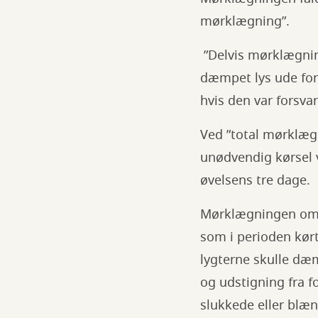
mørklægning”.
”Delvis mørklægning
dæmpet lys ude fora
hvis den var forsva
Ved ”total mørklægn
unødvendig kørsel 
øvelsens tre dage.
Mørklægningen omfat
som i perioden kør
lygterne skulle dæ
og udstigning fra f
slukkede eller blæn