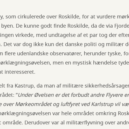
ly, som cirkulerede over Roskilde, for at vurdere mø
 byen. De kunne godt finde Roskilde, da de via Fjord
ngen virkede, med undtagelse af et par tog der efter
 Det var dog ikke kun det danske politi og militær d
m flere udenlandske observatører, herunder tyske, fo
ørklægningsøvelsen, men en mystisk hændelse tyder
t interesseret.
helt fra Kastrup, da man af militære sikkerhedsårsager
rådet: ”
Under Øvelsen er det forbudt andre Flyvere e
 over Mørkeområdet og luftfyret ved Karlstrup vil vær
 mørklægningsøvelsen var hele området omkring Rosk
t område. Derudover var al militærflyvning over andre