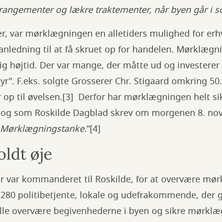
rangementer og lækre traktementer, når byen går i s
, var mørklægningen en alletiders mulighed for erhv
anledning til at få skruet op for handelen. Mørklæg
ig højtid. Der var mange, der måtte ud og investerer 
r”. F.eks. solgte Grosserer Chr. Stigaard omkring 5
p til øvelsen.[3] Derfor har mørklægningen helt sikk
ne og som Roskilde Dagblad skrev om morgenen 8. no
e Mørklægningstanke.
”[4]
ldt øje
r var kommanderet til Roskilde, for at overvære mør
 280 politibetjente, lokale og udefrakommende, der 
ulle overvære begivenhederne i byen og sikre mørkl