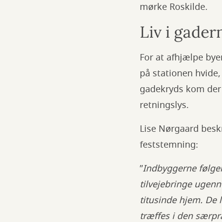
mørke Roskilde.
Liv i gader
For at afhjælpe by
på stationen hvide,
gadekryds kom der
retningslys.
Lise Nørgaard besk
feststemning:
”
Indbyggerne følger 
tilvejebringe ugenne
titusinde hjem. De 
træffes i den særp