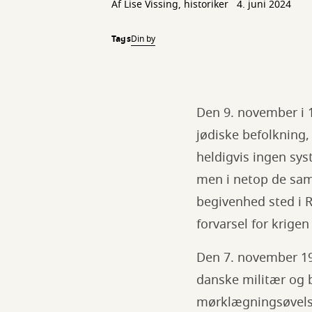
Af Lise Vissing, historiker
4. juni 2024
Tags
Din by
Den 9. november i 
jødiske befolkning,
heldigvis ingen sys
men i netop de sa
begivenhed sted i 
forvarsel for krigen
Den 7. november 19
danske militær og 
mørklægningsøvelse