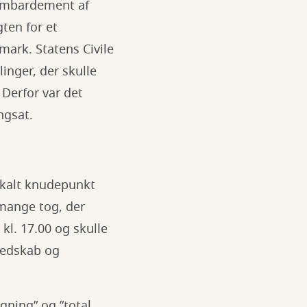
bombardement af
ten for et
mark. Statens Civile
inger, der skulle
Derfor var det
ngsat.
ikalt knudepunkt
 mange tog, der
l. 17.00 og skulle
redskab og
gning” og ”total