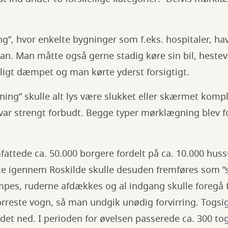
”, hvor enkelte bygninger som f.eks. hospitaler, ha
n. Man måtte også gerne stadig køre sin bil, hestevo
rligt dæmpet og man kørte yderst forsigtigt.
ing” skulle alt lys være slukket eller skærmet komple
var strengt forbudt. Begge typer mørklægning blev f
tede ca. 50.000 borgere fordelt på ca. 10.000 husst
te igennem Roskilde skulle desuden fremføres som ”s
mpes, ruderne afdækkes og al indgang skulle foregå 
orreste vogn, så man undgik unødig forvirring. Togsi
det ned. I perioden for øvelsen passerede ca. 300 t