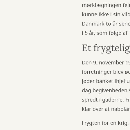
mørklægningen fejr
kunne ikke i sin vild
Danmark to år sene
i 5 år, som følge af
Et frygtelig
Den 9. november 19
forretninger blev 
jøder banket ihjel 
dag begivenheden so
spredt i gaderne. 
klar over at nabolan
Frygten for en krig,