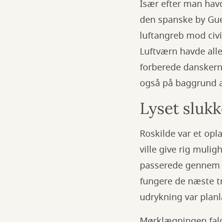
Især efter man hav
den spanske by Guer
luftangreb mod civi
Luftværn havde aller
forberede danskern
også på baggrund af
Lyset slukk
Roskilde var et op
ville give rig muli
passerede gennem b
fungere de næste t
udrykning var planl
Mørklægningen faldt