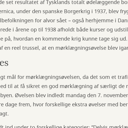
de set resultatet af Tysklands totalt ødelæggende 
nica, under den spanske Borgerkrig i 1937, blev fryg
lbefolkningen for alvor sået – også herhjemme i Dan
ede i årene op til 1938 afholdt både kurser og udstill
e på, hvordan en kommende krig kunne tage sig ud. 
 en reel trussel, at en mørklægningsøvelse blev iga
es
lagt mål for mørklægningsøvelsen, da det som et traf
ghed til at få sikret en god mørklægning af særligt de
yen. Øvelsen blev indledt mandag den 7. november k
re dage frem, hvor forskellige ekstra øvelser med be
agt.
 ind under to forskellige kategorier: ”Delvis mørklæ