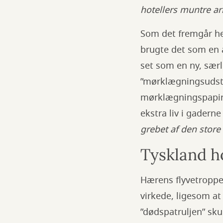
hotellers muntre ar
Som det fremgår her
brugte det som en 
set som en ny, særl
”mørklægningsudsty
mørklægningspapir o
ekstra liv i gader
grebet af den stor
Tyskland ho
Hærens flyvetroppe
virkede, ligesom at
”dødspatruljen” sk