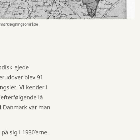
r mørklægningsområde
ødisk-ejede
erudover blev 91
ngslet. Vi kender i
efterfølgende lå
g i Danmark var man
på sig i 1930’erne.