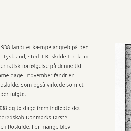
1938 fandt et kæmpe angreb på den
 i Tyskland, sted. I Roskilde forekom
tematisk forfølgelse på denne tid,
mme dage i november fandt en
Roskilde, som også virkede som et
 der fulgte.
38 og to dage frem indledte det
beredskab Danmarks første
 i Roskilde. For mange blev