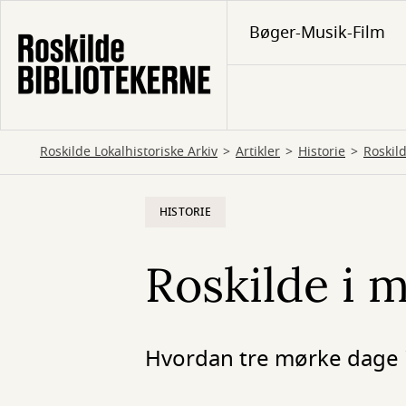
Gå
Bøger-Musik-Film
til
hovedindhold
Roskilde Lokalhistoriske Arkiv
Artikler
Historie
Roskil
HISTORIE
Roskilde i 
Hvordan tre mørke dage i 