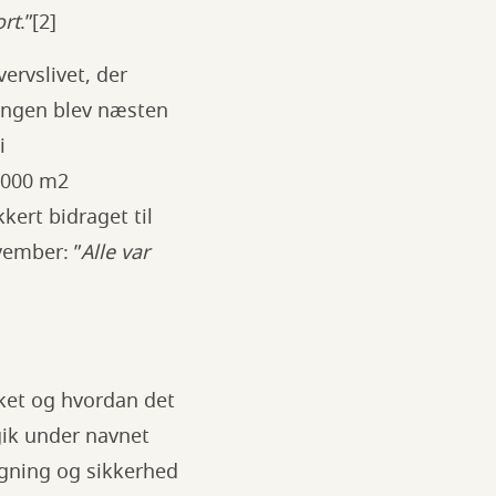
ort
.”[2]
ervslivet, der
ningen blev næsten
i
0.000 m2
ert bidraget til
vember: ”
Alle var
ket og hvordan det
gik under navnet
ægning og sikkerhed