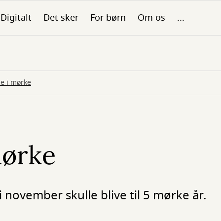
Digitalt
Det sker
For børn
Om os
...
de i mørke
mørke
november skulle blive til 5 mørke år.