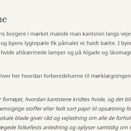
ne
ens borgere i mørket malede man kantsten langs vej
 og byens lygtepæle fik påmalet et hvidt bælte. I bye
 hvide afskærmede lamper og på Algade og Skomag
river her hvordan forberedelserne til mørklægningen
fornøjet, hvordan kantstene kridtes hvide, og det bli
msigtige stoffer eller fedt sort papir til opsætning f
lokale blade giver råd og vejledning om alle de forhol
rægede folkefests anledning og oplyser samtidig om 