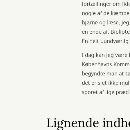
fortællinger om lid
nogle af de kæmpe s
hjørne og læse, jeg
en ende af. Bibliot
En helt uundværlig
I dag kan jeg være 
Københavns Kommune
begyndte man at tøm
det er slet ikke mu
sporet af lige præc
Lignende indh