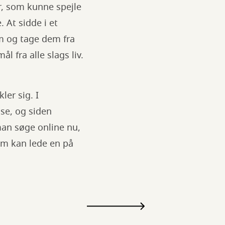
r, som kunne spejle
 At sidde i et
em og tage dem fra
 fra alle slags liv.
ler sig. I
se, og siden
man søge online nu,
som kan lede en på