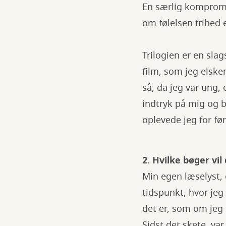
En særlig komprom
om følelsen frihed 
Trilogien er en sla
film, som jeg elske
så, da jeg var ung,
indtryk på mig og b
oplevede jeg for fø
2. Hvilke bøger vi
Min egen læselyst, 
tidspunkt, hvor jeg 
det er, som om jeg 
Sidst det skete, va