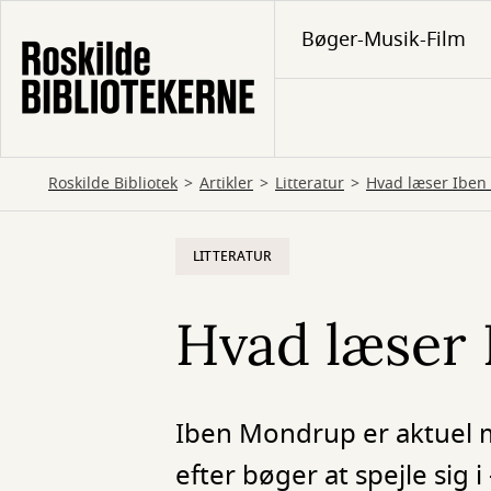
Gå
Bøger-Musik-Film
til
hovedindhold
Roskilde Bibliotek
Artikler
Litteratur
Hvad læser Ibe
LITTERATUR
Hvad læser
Iben Mondrup er aktuel m
efter bøger at spejle sig