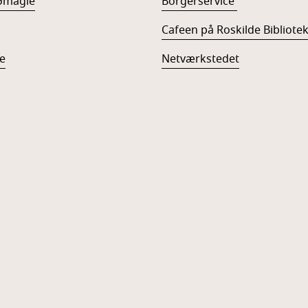
ømagle
Borgerservice
Cafeen på Roskilde Bibliote
e
Netværkstedet