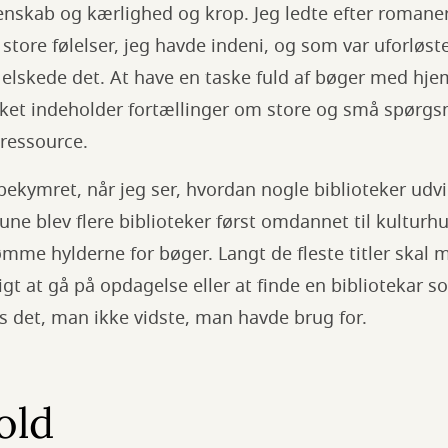
enskab og kærlighed og krop. Jeg ledte efter romane
tore følelser, jeg havde indeni, og som var uforløste.
 elskede det. At have en taske fuld af bøger med hj
eket indeholder fortællinger om store og små spørgsmål
 ressource.
bekymret, når jeg ser, hvordan nogle biblioteker udvik
 blev flere biblioteker først omdannet til kulturhu
me hylderne for bøger. Langt de fleste titler skal 
ligt at gå på opdagelse eller at finde en bibliotekar 
is det, man ikke vidste, man havde brug for.
old