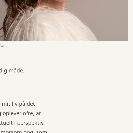
 Kaner
rdig måde.
 mit liv på det
 oplever ofte, at
uelt i perspektiv.
emt morsom bog, som