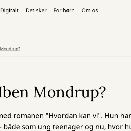
Digitalt
Det sker
For børn
Om os
...
n Mondrup?
 Iben Mondrup?
ed romanen "Hvordan kan vi". Hun har 
 i - både som ung teenager og nu, hvor 