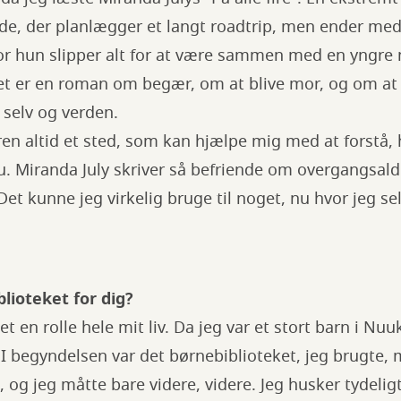
de, der planlægger et langt roadtrip, men ender med
or hun slipper alt for at være sammen med en yngre
Det er en roman om begær, om at blive mor, og om at
ig selv og verden.
ren altid et sted, som kan hjælpe mig med at forstå, h
u. Miranda July skriver så befriende om overgangsald
et kunne jeg virkelig bruge til noget, nu hvor jeg sel
blioteket for dig?
let en rolle hele mit liv. Da jeg var et stort barn i Nu
 I begyndelsen var det børnebiblioteket, jeg brugte, 
, og jeg måtte bare videre, videre. Jeg husker tydelig