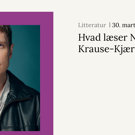
Litteratur
30. mar
Hvad læser N
Krause-Kjær