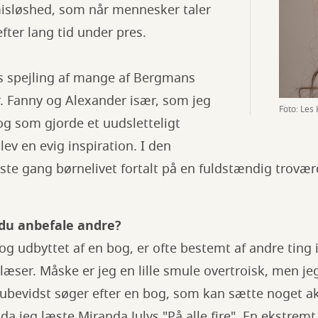
isløshed, som når mennesker taler
efter lang tid under pres.
gs spejling af mange af Bergmans
r. Fanny og Alexander især, som jeg
Foto: Les
 og som gjorde et uudsletteligt
lev en evig inspiration. I den
rste gang børnelivet fortalt på en fuldstændig trovæ
l du anbefale andre?
og udbyttet af en bog, er ofte bestemt af andre ting i
læser. Måske er jeg en lille smule overtroisk, men jeg
ubevidst søger efter en bog, som kan sætte noget akt
r da jeg læste Miranda Julys "På alle fire". En ekstr