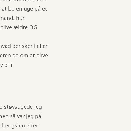
 at bo en uge på et
 mand, hun
 blive ældre OG
vad der sker i eller
eren og om at blive
v er i
uk, støvsugede jeg
men så var jeg på
t længslen efter