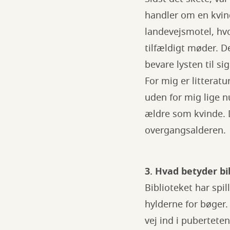
handler om en kvin
landevejsmotel, hv
tilfældigt møder. 
bevare lysten til s
For mig er litteratu
uden for mig lige n
ældre som kvinde. D
overgangsalderen.
3. Hvad betyder bi
Biblioteket har spil
hylderne for bøger.
vej ind i puberteten